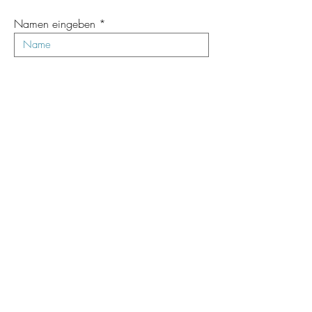
Namen eingeben
E-Mail-Adresse eingeben
Betreff eingeben
Nachricht eingeben
Einreichen