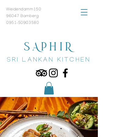
Weidendamm150
96047 Bamberg
0951-50903580
SAPHIR
SRI LANKAN KITCHEN