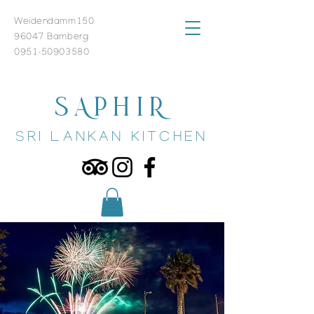
Weidendamm150
96047 Bamberg
0951-50903580
SAPHIR
SRI LANKAN KITCHEN